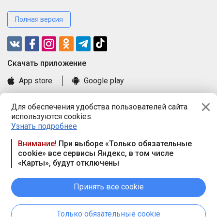
Полная версия
Cкачать приложение
App store
Google play
Часто задаваемые вопросы
Для обеспечения удобства пользователей сайта
Книга замечаний и предложений
используются cookies.
Правила и документы
Узнать подробнее
Praca.by © 2000—2026, ООО «ПРАЦА БАЙ»
Внимание!
При выборе «Только обязательные
cookie» все сервисы Яндекс, в том числе
Республика Беларусь, 220114, г. Минск, пр-т Независимости
«Карты», будут отключены
117а, пом. № 9.
Режим работы предприятия: пн.-чт. 09.00-18.00, пт. 9:00-16:45,
вых. дн. — сб., вс.
Принять все cookie
Режим работы сайта — круглосуточно. E-mail ООО «ПРАЦА
БАЙ» editor@praca.by
Только обязательные cookie