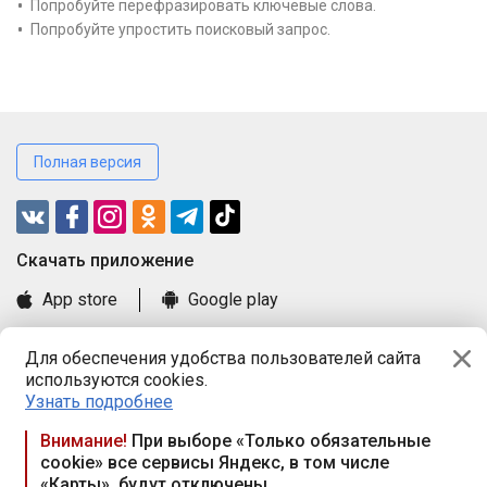
Попробуйте перефразировать ключевые слова.
Попробуйте упростить поисковый запрос.
Полная версия
Cкачать приложение
App store
Google play
Часто задаваемые вопросы
Для обеспечения удобства пользователей сайта
Книга замечаний и предложений
используются cookies.
Правила и документы
Узнать подробнее
Praca.by © 2000—2026, ООО «ПРАЦА БАЙ»
Внимание!
При выборе «Только обязательные
cookie» все сервисы Яндекс, в том числе
Республика Беларусь, 220114, г. Минск, пр-т Независимости
«Карты», будут отключены
117а, пом. № 9.