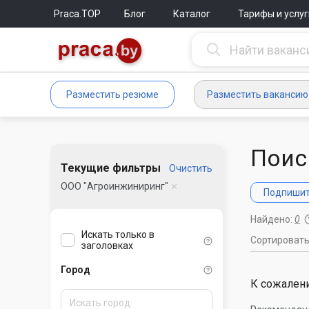
Praca.TOP
Блог
Каталог
Тарифы и услуг
Разместить резюме
Разместить вакансию
Поис
Текущие фильтры
Очистить
ООО "Агроинжиниринг"
Подпишите
Найдено:
0
Искать только в
Сортироват
заголовках
Город
К сожалени