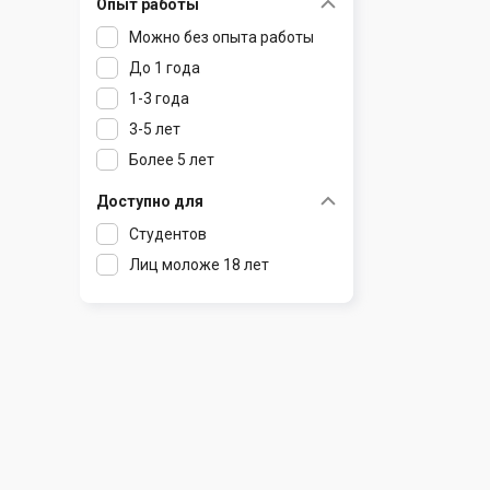
Опыт работы
Раков
Шклов
Можно без опыта работы
Ратомка
До 1 года
Самохваловичи
1-3 года
Сеница
3-5 лет
Слуцк
Более 5 лет
Смиловичи
Смолевичи
Доступно для
Солигорск
Студентов
Старые Дороги
Лиц моложе 18 лет
Столбцы
Тарасово
Узда
Фаниполь
Червень
Щомыслица