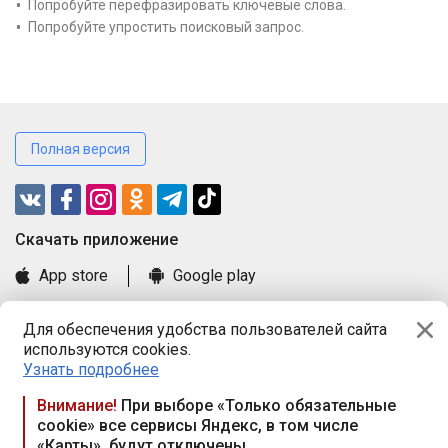
Попробуйте перефразировать ключевые слова.
Попробуйте упростить поисковый запрос.
Полная версия
Cкачать приложение
App store
Google play
Часто задаваемые вопросы
Для обеспечения удобства пользователей сайта
Книга замечаний и предложений
используются cookies.
Правила и документы
Узнать подробнее
Praca.by © 2000—2026, ООО «ПРАЦА БАЙ»
Внимание!
При выборе «Только обязательные
cookie» все сервисы Яндекс, в том числе
Республика Беларусь, 220114, г. Минск, пр-т Независимости
«Карты», будут отключены
117а, пом. № 9.