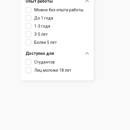
Опыт работы
Раков
Шклов
Можно без опыта работы
Ратомка
До 1 года
Самохваловичи
1-3 года
Сеница
3-5 лет
Слуцк
Более 5 лет
Смиловичи
Смолевичи
Доступно для
Солигорск
Студентов
Старые Дороги
Лиц моложе 18 лет
Столбцы
Тарасово
Узда
Фаниполь
Червень
Щомыслица