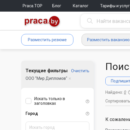
Praca.TOP
Блог
Каталог
Тарифы и услуг
Разместить резюме
Разместить вакансию
Поис
Текущие фильтры
Очистить
ООО "Мир Дипломов"
Подпишите
Найдено:
0
Искать только в
Сортироват
заголовках
Город
К сожалени