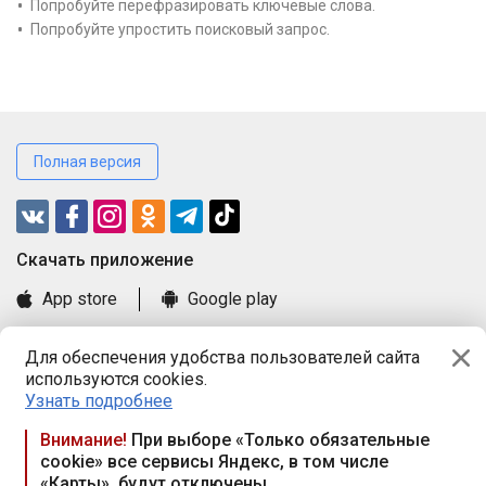
Попробуйте перефразировать ключевые слова.
Попробуйте упростить поисковый запрос.
Полная версия
Cкачать приложение
App store
Google play
Часто задаваемые вопросы
Для обеспечения удобства пользователей сайта
Книга замечаний и предложений
используются cookies.
Правила и документы
Узнать подробнее
Praca.by © 2000—2026, ООО «ПРАЦА БАЙ»
Внимание!
При выборе «Только обязательные
cookie» все сервисы Яндекс, в том числе
Республика Беларусь, 220114, г. Минск, пр-т Независимости
«Карты», будут отключены
117а, пом. № 9.