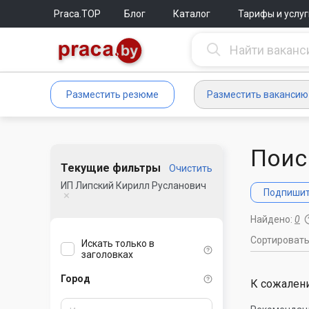
Praca.TOP
Блог
Каталог
Тарифы и услуг
Разместить резюме
Разместить вакансию
Поис
Текущие фильтры
Очистить
ИП Липский Кирилл Русланович
Подпишите
Найдено:
0
Сортироват
Искать только в
заголовках
Город
К сожалени