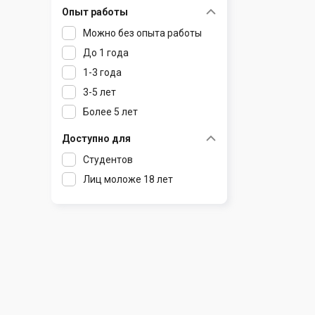
Опыт работы
Раков
Шклов
Можно без опыта работы
Ратомка
До 1 года
Самохваловичи
1-3 года
Сеница
3-5 лет
Слуцк
Более 5 лет
Смиловичи
Смолевичи
Доступно для
Солигорск
Студентов
Старые Дороги
Лиц моложе 18 лет
Столбцы
Тарасово
Узда
Фаниполь
Червень
Щомыслица