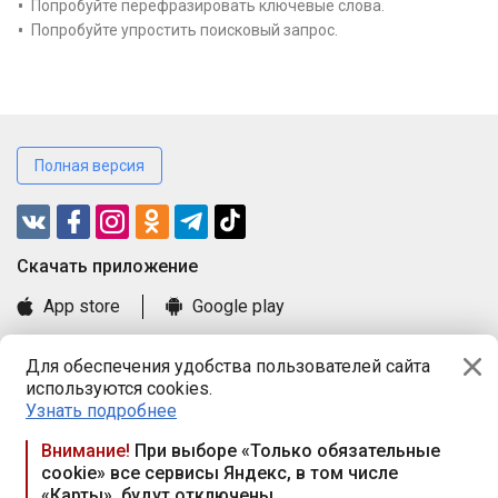
Попробуйте перефразировать ключевые слова.
Попробуйте упростить поисковый запрос.
Полная версия
Cкачать приложение
App store
Google play
Часто задаваемые вопросы
Для обеспечения удобства пользователей сайта
Книга замечаний и предложений
используются cookies.
Правила и документы
Узнать подробнее
Praca.by © 2000—2026, ООО «ПРАЦА БАЙ»
Внимание!
При выборе «Только обязательные
cookie» все сервисы Яндекс, в том числе
Республика Беларусь, 220114, г. Минск, пр-т Независимости
«Карты», будут отключены
117а, пом. № 9.