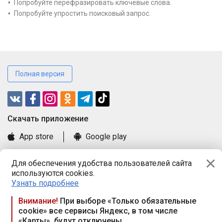
Попробуйте перефразировать ключевые слова.
Попробуйте упростить поисковый запрос.
Полная версия
Cкачать приложение
App store
Google play
Часто задаваемые вопросы
Для обеспечения удобства пользователей сайта
Книга замечаний и предложений
используются cookies.
Правила и документы
Узнать подробнее
Praca.by © 2000—2026, ООО «ПРАЦА БАЙ»
Внимание!
При выборе «Только обязательные
cookie» все сервисы Яндекс, в том числе
Республика Беларусь, 220114, г. Минск, пр-т Независимости
«Карты», будут отключены
117а, пом. № 9.