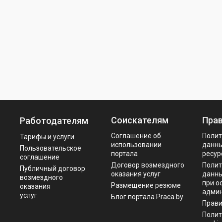
Соискателям
Пра
Работодателям
Соглашение об
Полит
Тарифы и услуги
использовании
данны
Пользовательское
портала
ресур
соглашение
Договор возмездного
Полит
Публичный договор
оказания услуг
данны
возмездного
при о
Размещение резюме
оказания
админ
услуг
Блог портала Praca.by
Прав
Полит