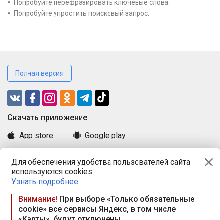
Попробуйте перефразировать ключевые слова.
Попробуйте упростить поисковый запрос.
Полная версия
Cкачать приложение
App store
Google play
Часто задаваемые вопросы
Для обеспечения удобства пользователей сайта
Книга замечаний и предложений
используются cookies.
Правила и документы
Узнать подробнее
Praca.by © 2000—2026, ООО «ПРАЦА БАЙ»
Внимание!
При выборе «Только обязательные
cookie» все сервисы Яндекс, в том числе
Республика Беларусь, 220114, г. Минск, пр-т Независимости
«Карты», будут отключены
117а, пом. № 9.