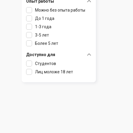
Опыт работы
Раков
Шклов
Можно без опыта работы
Ратомка
До 1 года
Самохваловичи
1-3 года
Сеница
3-5 лет
Слуцк
Более 5 лет
Смиловичи
Смолевичи
Доступно для
Солигорск
Студентов
Старые Дороги
Лиц моложе 18 лет
Столбцы
Тарасово
Узда
Фаниполь
Червень
Щомыслица