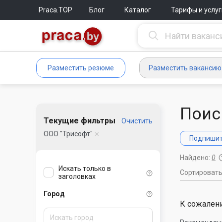
Praca.TOP
Блог
Каталог
Тарифы и услуг
Разместить резюме
Разместить вакансию
Поис
Текущие фильтры
Очистить
ООО "Трисофт"
Подпишите
Найдено:
0
Искать только в
Сортироват
заголовках
Город
К сожалени