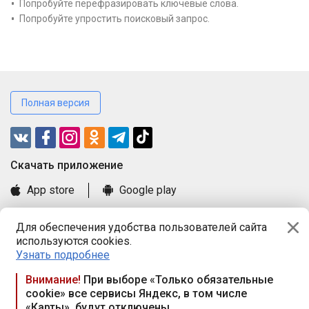
Попробуйте перефразировать ключевые слова.
Попробуйте упростить поисковый запрос.
Полная версия
Cкачать приложение
App store
Google play
Часто задаваемые вопросы
Для обеспечения удобства пользователей сайта
Книга замечаний и предложений
используются cookies.
Правила и документы
Узнать подробнее
Praca.by © 2000—2026, ООО «ПРАЦА БАЙ»
Внимание!
При выборе «Только обязательные
cookie» все сервисы Яндекс, в том числе
Республика Беларусь, 220114, г. Минск, пр-т Независимости
«Карты», будут отключены
117а, пом. № 9.