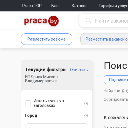
Praca.TOP
Блог
Каталог
Тарифы и услуг
Разместить резюме
Разместить вакансию
Поис
Текущие фильтры
Очистить
ИП Ярчак Михаил
Подпишите
Владимирович
Найдено:
0
Сортироват
Искать только в
заголовках
Город
К сожалени