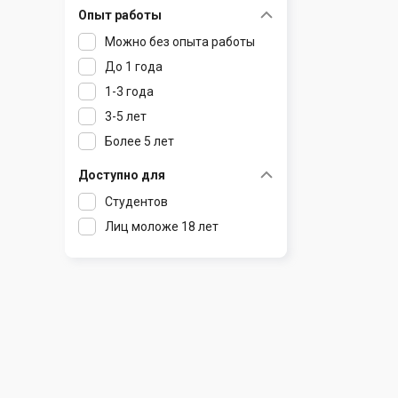
Опыт работы
Раков
Шклов
Можно без опыта работы
Ратомка
До 1 года
Самохваловичи
1-3 года
Сеница
3-5 лет
Слуцк
Более 5 лет
Смиловичи
Смолевичи
Доступно для
Солигорск
Студентов
Старые Дороги
Лиц моложе 18 лет
Столбцы
Тарасово
Узда
Фаниполь
Червень
Щомыслица