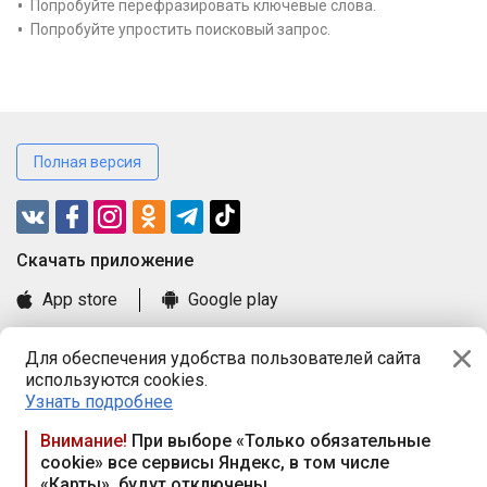
Попробуйте перефразировать ключевые слова.
Попробуйте упростить поисковый запрос.
Полная версия
Cкачать приложение
App store
Google play
Часто задаваемые вопросы
Для обеспечения удобства пользователей сайта
Книга замечаний и предложений
используются cookies.
Правила и документы
Узнать подробнее
Praca.by © 2000—2026, ООО «ПРАЦА БАЙ»
Внимание!
При выборе «Только обязательные
cookie» все сервисы Яндекс, в том числе
Республика Беларусь, 220114, г. Минск, пр-т Независимости
«Карты», будут отключены
117а, пом. № 9.