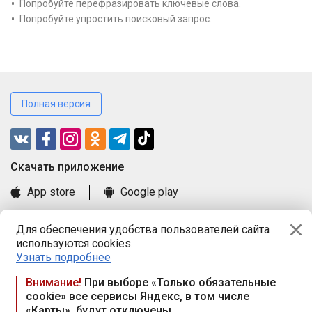
Попробуйте перефразировать ключевые слова.
Попробуйте упростить поисковый запрос.
Полная версия
Cкачать приложение
App store
Google play
Часто задаваемые вопросы
Для обеспечения удобства пользователей сайта
Книга замечаний и предложений
используются cookies.
Правила и документы
Узнать подробнее
Praca.by © 2000—2026, ООО «ПРАЦА БАЙ»
Внимание!
При выборе «Только обязательные
cookie» все сервисы Яндекс, в том числе
Республика Беларусь, 220114, г. Минск, пр-т Независимости
«Карты», будут отключены
117а, пом. № 9.