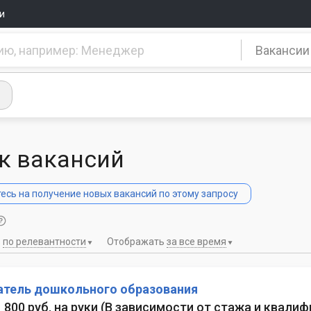
и
Вакансии
к вакансий
сь на получение новых вакансий по этому запросу
ь
по релевантности
Отображать
за все время
атель дошкольного образования
1 800 руб. на руки
(
В зависимости от стажа и квали