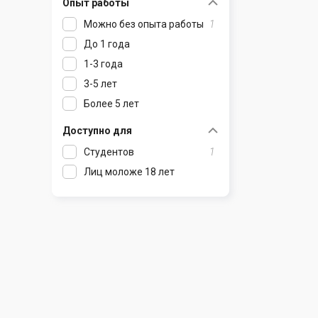
Опыт работы
Раков
Шклов
Можно без опыта работы
1
Ратомка
До 1 года
Самохваловичи
1-3 года
Сеница
3-5 лет
Слуцк
Более 5 лет
Смиловичи
Смолевичи
Доступно для
Солигорск
Студентов
1
Старые Дороги
Лиц моложе 18 лет
Столбцы
Тарасово
Узда
Фаниполь
Червень
Щомыслица