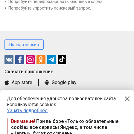
Попробуйте перефразировать ключевые слова.
Попробуйте упростить поисковый запрос.
Полная версия
Cкачать приложение
App store
Google play
Часто задаваемые вопросы
Для обеспечения удобства пользователей сайта
Книга замечаний и предложений
используются cookies.
Правила и документы
Узнать подробнее
Praca.by © 2000—2026, ООО «ПРАЦА БАЙ»
Внимание!
При выборе «Только обязательные
cookie» все сервисы Яндекс, в том числе
Республика Беларусь, 220114, г. Минск, пр-т Независимости
«Карты», будут отключены
117а, пом. № 9.