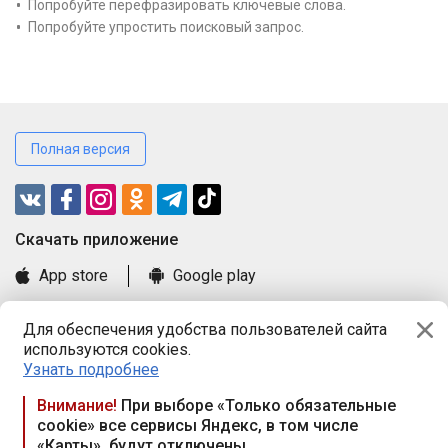
Попробуйте перефразировать ключевые слова.
Попробуйте упростить поисковый запрос.
Полная версия
Cкачать приложение
App store
Google play
Часто задаваемые вопросы
Для обеспечения удобства пользователей сайта
Книга замечаний и предложений
используются cookies.
Правила и документы
Узнать подробнее
Praca.by © 2000—2026, ООО «ПРАЦА БАЙ»
Внимание!
При выборе «Только обязательные
cookie» все сервисы Яндекс, в том числе
Республика Беларусь, 220114, г. Минск, пр-т Независимости
«Карты», будут отключены
117а, пом. № 9.