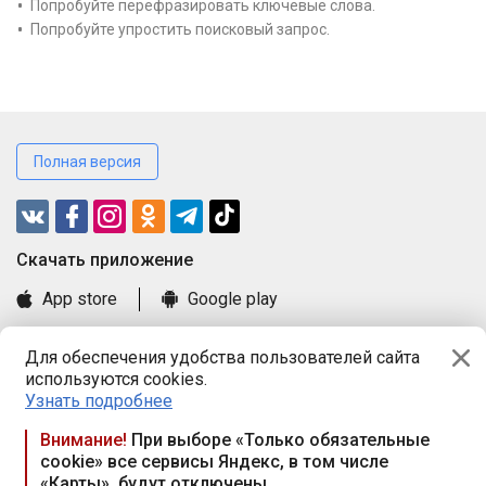
Попробуйте перефразировать ключевые слова.
Попробуйте упростить поисковый запрос.
Полная версия
Cкачать приложение
App store
Google play
Часто задаваемые вопросы
Для обеспечения удобства пользователей сайта
Книга замечаний и предложений
используются cookies.
Правила и документы
Узнать подробнее
Praca.by © 2000—2026, ООО «ПРАЦА БАЙ»
Внимание!
При выборе «Только обязательные
cookie» все сервисы Яндекс, в том числе
Республика Беларусь, 220114, г. Минск, пр-т Независимости
«Карты», будут отключены
117а, пом. № 9.