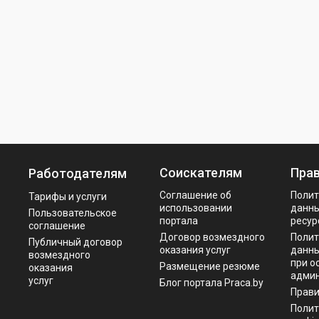
Соискателям
Пра
Работодателям
Соглашение об
Полит
Тарифы и услуги
использовании
данны
Пользовательское
портала
ресур
соглашение
Договор возмездного
Полит
Публичный договор
оказания услуг
данны
возмездного
при о
Размещение резюме
оказания
админ
услуг
Блог портала Praca.by
Прав
Полит