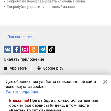
Попробуйте перефразировать ключевые слова.
Попробуйте упростить поисковый запрос.
Полная версия
Cкачать приложение
App store
Google play
Часто задаваемые вопросы
Для обеспечения удобства пользователей сайта
Книга замечаний и предложений
используются cookies.
Правила и документы
Узнать подробнее
Praca.by © 2000—2026, ООО «ПРАЦА БАЙ»
Внимание!
При выборе «Только обязательные
cookie» все сервисы Яндекс, в том числе
Республика Беларусь, 220114, г. Минск, пр-т Независимости
«Карты», будут отключены
117а, пом. № 9.