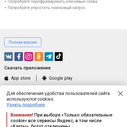
Попробуйте перефразировать ключевые слова.
Попробуйте упростить поисковый запрос.
Полная версия
Cкачать приложение
App store
Google play
Часто задаваемые вопросы
Для обеспечения удобства пользователей сайта
Книга замечаний и предложений
используются cookies.
Правила и документы
Узнать подробнее
Praca.by © 2000—2026, ООО «ПРАЦА БАЙ»
Внимание!
При выборе «Только обязательные
cookie» все сервисы Яндекс, в том числе
Республика Беларусь, 220114, г. Минск, пр-т Независимости
«Карты», будут отключены
117а, пом. № 9.