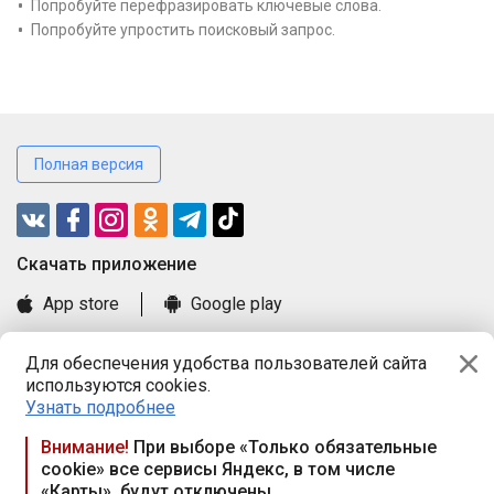
Попробуйте перефразировать ключевые слова.
Попробуйте упростить поисковый запрос.
Полная версия
Cкачать приложение
App store
Google play
Часто задаваемые вопросы
Для обеспечения удобства пользователей сайта
Книга замечаний и предложений
используются cookies.
Правила и документы
Узнать подробнее
Praca.by © 2000—2026, ООО «ПРАЦА БАЙ»
Внимание!
При выборе «Только обязательные
cookie» все сервисы Яндекс, в том числе
Республика Беларусь, 220114, г. Минск, пр-т Независимости
«Карты», будут отключены
117а, пом. № 9.