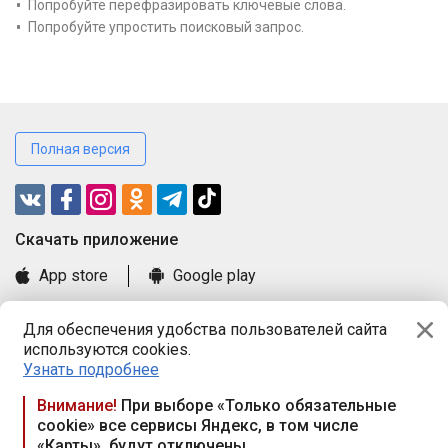
Попробуйте перефразировать ключевые слова.
Попробуйте упростить поисковый запрос.
Полная версия
Cкачать приложение
App store
Google play
Часто задаваемые вопросы
Для обеспечения удобства пользователей сайта
Книга замечаний и предложений
используются cookies.
Правила и документы
Узнать подробнее
Praca.by © 2000—2026, ООО «ПРАЦА БАЙ»
Внимание!
При выборе «Только обязательные
cookie» все сервисы Яндекс, в том числе
Республика Беларусь, 220114, г. Минск, пр-т Независимости
«Карты», будут отключены
117а, пом. № 9.