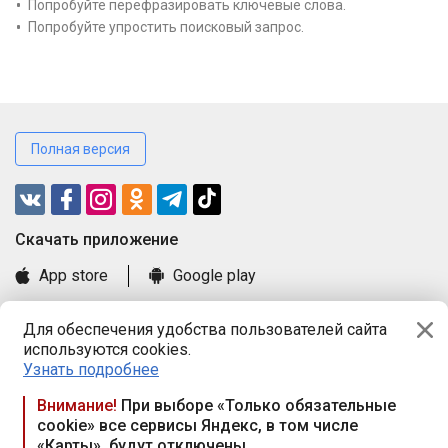
Попробуйте перефразировать ключевые слова.
Попробуйте упростить поисковый запрос.
Полная версия
Cкачать приложение
App store
Google play
Часто задаваемые вопросы
Для обеспечения удобства пользователей сайта
Книга замечаний и предложений
используются cookies.
Правила и документы
Узнать подробнее
Praca.by © 2000—2026, ООО «ПРАЦА БАЙ»
Внимание!
При выборе «Только обязательные
cookie» все сервисы Яндекс, в том числе
Республика Беларусь, 220114, г. Минск, пр-т Независимости
«Карты», будут отключены
117а, пом. № 9.