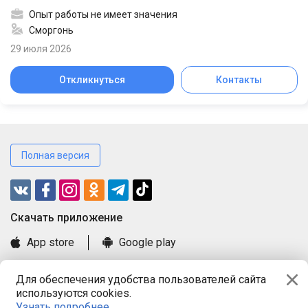
Опыт работы не имеет значения
Сморгонь
29 июля 2026
Откликнуться
Контакты
Полная версия
Cкачать приложение
App store
Google play
Часто задаваемые вопросы
Для обеспечения удобства пользователей сайта
Книга замечаний и предложений
используются cookies.
Правила и документы
Узнать подробнее