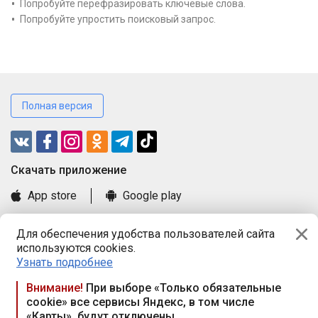
Попробуйте перефразировать ключевые слова.
Попробуйте упростить поисковый запрос.
Полная версия
Cкачать приложение
App store
Google play
Часто задаваемые вопросы
Для обеспечения удобства пользователей сайта
Книга замечаний и предложений
используются cookies.
Правила и документы
Узнать подробнее
Praca.by © 2000—2026, ООО «ПРАЦА БАЙ»
Внимание!
При выборе «Только обязательные
cookie» все сервисы Яндекс, в том числе
Республика Беларусь, 220114, г. Минск, пр-т Независимости
«Карты», будут отключены
117а, пом. № 9.