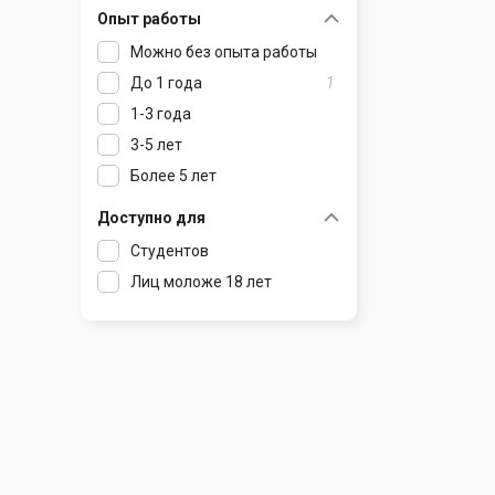
Опыт работы
Раков
Шклов
Можно без опыта работы
Ратомка
До 1 года
1
Самохваловичи
1-3 года
Сеница
3-5 лет
Слуцк
Более 5 лет
Смиловичи
Смолевичи
Доступно для
Солигорск
Студентов
Старые Дороги
Лиц моложе 18 лет
Столбцы
Тарасово
Узда
Фаниполь
Червень
Щомыслица