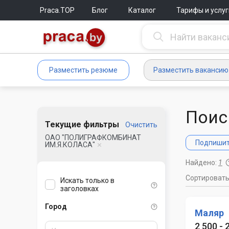
Praca.TOP
Блог
Каталог
Тарифы и услуг
Разместить резюме
Разместить вакансию
Поис
Текущие фильтры
Очистить
ОАО "ПОЛИГРАФКОМБИНАТ
Подпишите
ИМ.Я.КОЛАСА"
Найдено:
1
Сортироват
Искать только в
заголовках
Город
Маляр
2 500 -