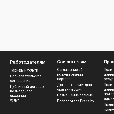
Соискателям
Пра
Работодателям
Соглашение об
Полит
Тарифы и услуги
использовании
данны
Пользовательское
портала
ресур
соглашение
Договор возмездного
Полит
Публичный договор
оказания услуг
данны
возмездного
при о
Размещение резюме
оказания
админ
услуг
Блог портала Praca.by
Прав
Полит