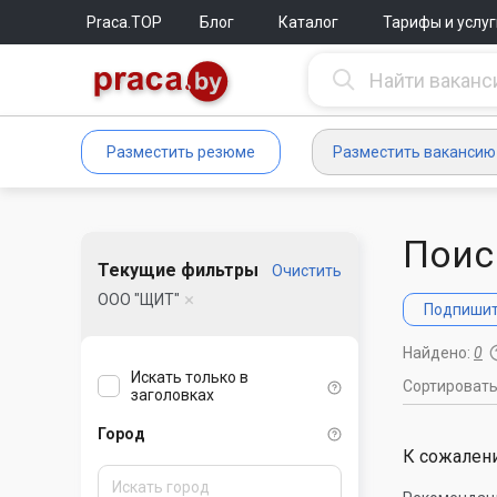
Praca.TOP
Блог
Каталог
Тарифы и услуг
Разместить резюме
Разместить вакансию
Поис
Текущие фильтры
Очистить
ООО "ЩИТ"
Подпишите
Найдено:
0
Искать только в
Сортироват
заголовках
Город
К сожалени