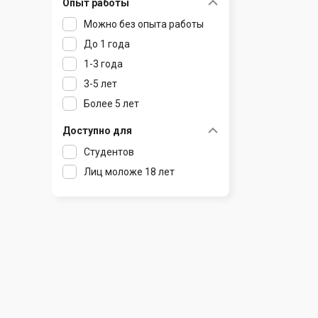
Опыт работы
Раков
Шклов
Можно без опыта работы
Ратомка
До 1 года
Самохваловичи
1-3 года
Сеница
3-5 лет
Слуцк
Более 5 лет
Смиловичи
Смолевичи
Доступно для
Солигорск
Студентов
Старые Дороги
Лиц моложе 18 лет
Столбцы
Тарасово
Узда
Фаниполь
Червень
Щомыслица