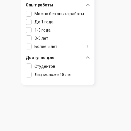
Опыт работы
Раков
Шклов
Можно без опыта работы
Ратомка
До 1 года
Самохваловичи
1-3 года
Сеница
3-5 лет
Слуцк
Более 5 лет
1
Смиловичи
Смолевичи
Доступно для
Солигорск
Студентов
Старые Дороги
Лиц моложе 18 лет
Столбцы
Тарасово
Узда
Фаниполь
Червень
Щомыслица