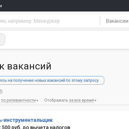
и
Вакансии
к вакансий
сь на получение новых вакансий по этому запросу
ь
по релевантности
Отображать
за все время
ь-инструментальщик
 2 500 руб. до вычета налогов