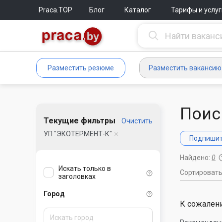
Praca.TOP
Блог
Каталог
Тарифы и услуг
Разместить резюме
Разместить вакансию
Поис
Текущие фильтры
Очистить
УП "ЭКОТЕРМЕНТ-К"
Подпишите
Найдено:
0
Искать только в
Сортироват
заголовках
Город
К сожалени