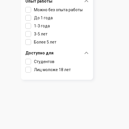
Опыт работы
Раков
Шклов
Можно без опыта работы
Ратомка
До 1 года
Самохваловичи
1-3 года
Сеница
3-5 лет
Слуцк
Более 5 лет
Смиловичи
Смолевичи
Доступно для
Солигорск
Студентов
Старые Дороги
Лиц моложе 18 лет
Столбцы
Тарасово
Узда
Фаниполь
Червень
Щомыслица