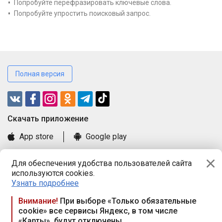
Попробуйте перефразировать ключевые слова.
Попробуйте упростить поисковый запрос.
Полная версия
Cкачать приложение
App store
Google play
Часто задаваемые вопросы
Для обеспечения удобства пользователей сайта
Книга замечаний и предложений
используются cookies.
Правила и документы
Узнать подробнее
Praca.by © 2000—2026, ООО «ПРАЦА БАЙ»
Внимание!
При выборе «Только обязательные
cookie» все сервисы Яндекс, в том числе
Республика Беларусь, 220114, г. Минск, пр-т Независимости
«Карты», будут отключены
117а, пом. № 9.