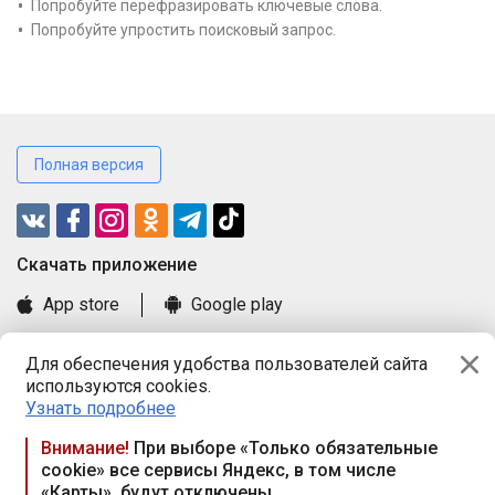
Попробуйте перефразировать ключевые слова.
Попробуйте упростить поисковый запрос.
Полная версия
Cкачать приложение
App store
Google play
Часто задаваемые вопросы
Для обеспечения удобства пользователей сайта
Книга замечаний и предложений
используются cookies.
Правила и документы
Узнать подробнее
Praca.by © 2000—2026, ООО «ПРАЦА БАЙ»
Внимание!
При выборе «Только обязательные
cookie» все сервисы Яндекс, в том числе
Республика Беларусь, 220114, г. Минск, пр-т Независимости
«Карты», будут отключены
117а, пом. № 9.