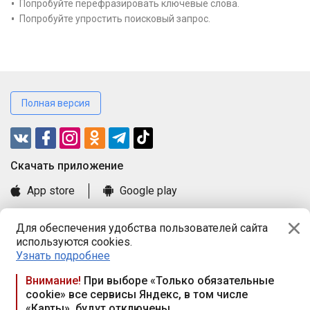
Попробуйте перефразировать ключевые слова.
Попробуйте упростить поисковый запрос.
Полная версия
Cкачать приложение
App store
Google play
Часто задаваемые вопросы
Для обеспечения удобства пользователей сайта
Книга замечаний и предложений
используются cookies.
Правила и документы
Узнать подробнее
Praca.by © 2000—2026, ООО «ПРАЦА БАЙ»
Внимание!
При выборе «Только обязательные
cookie» все сервисы Яндекс, в том числе
Республика Беларусь, 220114, г. Минск, пр-т Независимости
«Карты», будут отключены
117а, пом. № 9.