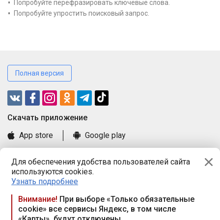
Попробуйте перефразировать ключевые слова.
Попробуйте упростить поисковый запрос.
Полная версия
Cкачать приложение
App store
Google play
Часто задаваемые вопросы
Для обеспечения удобства пользователей сайта
Книга замечаний и предложений
используются cookies.
Правила и документы
Узнать подробнее
Praca.by © 2000—2026, ООО «ПРАЦА БАЙ»
Внимание!
При выборе «Только обязательные
cookie» все сервисы Яндекс, в том числе
Республика Беларусь, 220114, г. Минск, пр-т Независимости
«Карты», будут отключены
117а, пом. № 9.