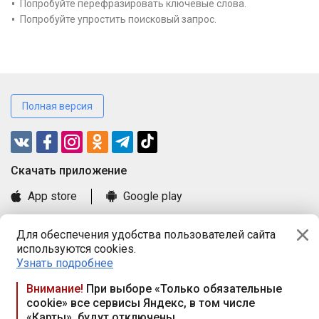
Попробуйте перефразировать ключевые слова.
Попробуйте упростить поисковый запрос.
Полная версия
Cкачать приложение
App store
Google play
Часто задаваемые вопросы
Для обеспечения удобства пользователей сайта
Книга замечаний и предложений
используются cookies.
Правила и документы
Узнать подробнее
Praca.by © 2000—2026, ООО «ПРАЦА БАЙ»
Внимание!
При выборе «Только обязательные
cookie» все сервисы Яндекс, в том числе
Республика Беларусь, 220114, г. Минск, пр-т Независимости
«Карты», будут отключены
117а, пом. № 9.