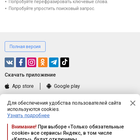
Попробуйте перефразировать ключевые слова.
Попробуйте упростить поисковый запрос.
Полная версия
Cкачать приложение
App store
Google play
Часто задаваемые вопросы
Для обеспечения удобства пользователей сайта
Книга замечаний и предложений
используются cookies.
Правила и документы
Узнать подробнее
Praca.by © 2000—2026, ООО «ПРАЦА БАЙ»
Внимание!
При выборе «Только обязательные
cookie» все сервисы Яндекс, в том числе
Республика Беларусь, 220114, г. Минск, пр-т Независимости
«Карты», будут отключены
117а, пом. № 9.