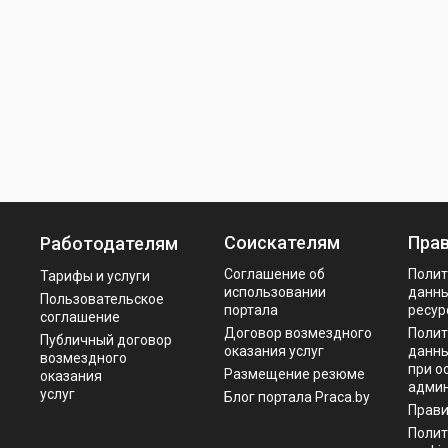
Соискателям
Пра
Работодателям
Соглашение об
Полит
Тарифы и услуги
использовании
данны
Пользовательское
портала
ресур
соглашение
Договор возмездного
Полит
Публичный договор
оказания услуг
данны
возмездного
при о
Размещение резюме
оказания
админ
услуг
Блог портала Praca.by
Прав
Полит