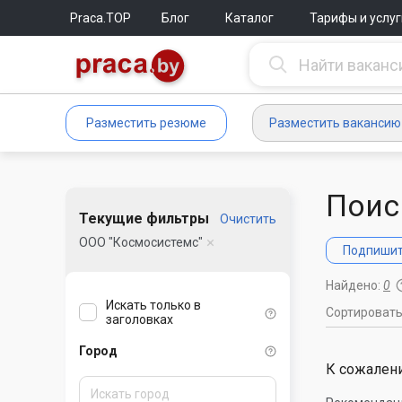
Praca.TOP
Блог
Каталог
Тарифы и услуг
Разместить резюме
Разместить вакансию
Поис
Текущие фильтры
Очистить
ООО "Космосистемс"
Подпишите
Найдено:
0
Искать только в
Сортироват
заголовках
Город
К сожалени