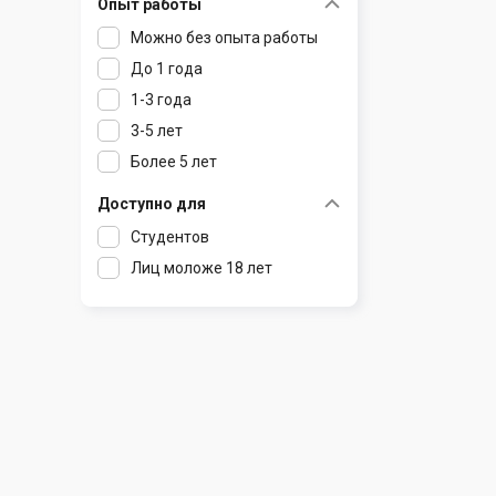
Опыт работы
Раков
Шклов
Можно без опыта работы
Ратомка
До 1 года
Самохваловичи
1-3 года
Сеница
3-5 лет
Слуцк
Более 5 лет
Смиловичи
Смолевичи
Доступно для
Солигорск
Студентов
Старые Дороги
Лиц моложе 18 лет
Столбцы
Тарасово
Узда
Фаниполь
Червень
Щомыслица