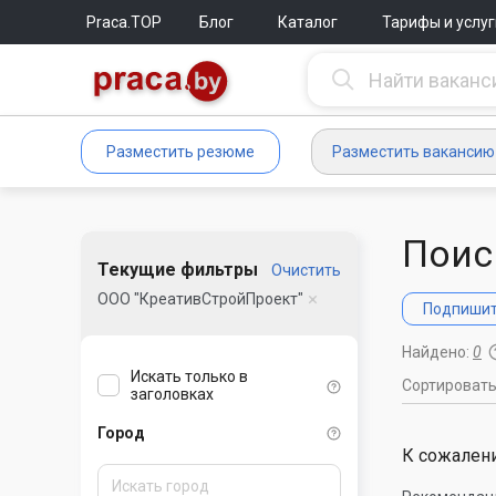
Praca.TOP
Блог
Каталог
Тарифы и услуг
Разместить резюме
Разместить вакансию
Поис
Текущие фильтры
Очистить
ООО "КреативСтройПроект"
Подпишите
Найдено:
0
Искать только в
Сортироват
заголовках
Город
К сожалени