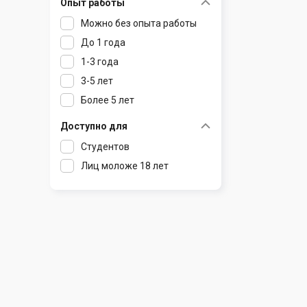
Опыт работы
Раков
Шклов
Можно без опыта работы
Ратомка
До 1 года
Самохваловичи
1-3 года
Сеница
3-5 лет
Слуцк
Более 5 лет
Смиловичи
Смолевичи
Доступно для
Солигорск
Студентов
Старые Дороги
Лиц моложе 18 лет
Столбцы
Тарасово
Узда
Фаниполь
Червень
Щомыслица