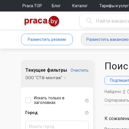
Praca.TOP
Блог
Каталог
Тарифы и услуг
Разместить резюме
Разместить вакансию
Поис
Текущие фильтры
Очистить
ООО "СТФ-монтаж"
Подпишите
Найдено:
0
Искать только в
Сортироват
заголовках
Город
К сожалени