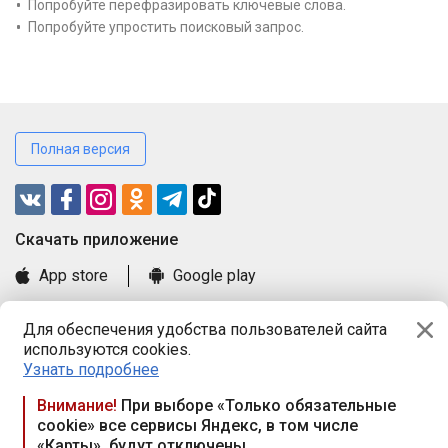
Попробуйте перефразировать ключевые слова.
Попробуйте упростить поисковый запрос.
Полная версия
Cкачать приложение
App store
Google play
Часто задаваемые вопросы
Для обеспечения удобства пользователей сайта
Книга замечаний и предложений
используются cookies.
Правила и документы
Узнать подробнее
Praca.by © 2000—2026, ООО «ПРАЦА БАЙ»
Внимание!
При выборе «Только обязательные
cookie» все сервисы Яндекс, в том числе
Республика Беларусь, 220114, г. Минск, пр-т Независимости
«Карты», будут отключены
117а, пом. № 9.