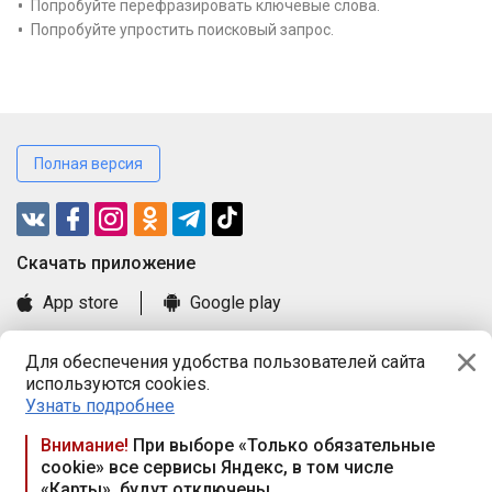
Попробуйте перефразировать ключевые слова.
Попробуйте упростить поисковый запрос.
Полная версия
Cкачать приложение
App store
Google play
Часто задаваемые вопросы
Для обеспечения удобства пользователей сайта
Книга замечаний и предложений
используются cookies.
Правила и документы
Узнать подробнее
Praca.by © 2000—2026, ООО «ПРАЦА БАЙ»
Внимание!
При выборе «Только обязательные
cookie» все сервисы Яндекс, в том числе
Республика Беларусь, 220114, г. Минск, пр-т Независимости
«Карты», будут отключены
117а, пом. № 9.