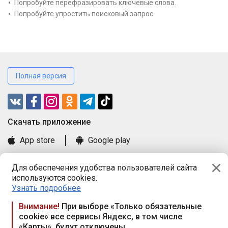
Попробуйте перефразировать ключевые слова.
Попробуйте упростить поисковый запрос.
Полная версия
Cкачать приложение
App store
Google play
Часто задаваемые вопросы
Для обеспечения удобства пользователей сайта
Книга замечаний и предложений
используются cookies.
Правила и документы
Узнать подробнее
Praca.by © 2000—2026, ООО «ПРАЦА БАЙ»
Внимание!
При выборе «Только обязательные
cookie» все сервисы Яндекс, в том числе
Республика Беларусь, 220114, г. Минск, пр-т Независимости
«Карты», будут отключены
117а, пом. № 9.