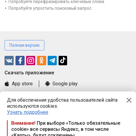
Попробуйте перефразировать ключевые слова.
Попробуйте упростить поисковый запрос.
Полная версия
Cкачать приложение
App store
Google play
Часто задаваемые вопросы
Для обеспечения удобства пользователей сайта
Книга замечаний и предложений
используются cookies.
Правила и документы
Узнать подробнее
Praca.by © 2000—2026, ООО «ПРАЦА БАЙ»
Внимание!
При выборе «Только обязательные
cookie» все сервисы Яндекс, в том числе
Республика Беларусь, 220114, г. Минск, пр-т Независимости
«Карты», будут отключены
117а, пом. № 9.