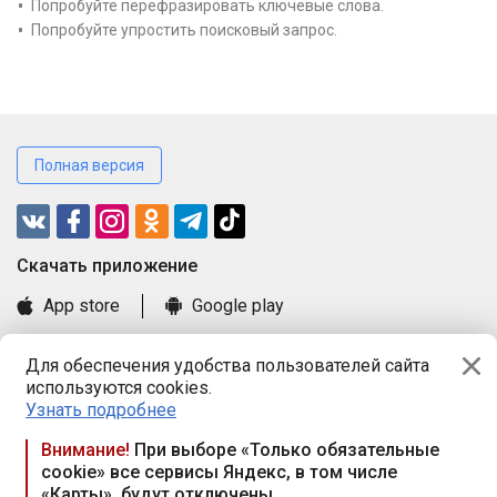
Попробуйте перефразировать ключевые слова.
Попробуйте упростить поисковый запрос.
Полная версия
Cкачать приложение
App store
Google play
Часто задаваемые вопросы
Для обеспечения удобства пользователей сайта
Книга замечаний и предложений
используются cookies.
Правила и документы
Узнать подробнее
Praca.by © 2000—2026, ООО «ПРАЦА БАЙ»
Внимание!
При выборе «Только обязательные
cookie» все сервисы Яндекс, в том числе
Республика Беларусь, 220114, г. Минск, пр-т Независимости
«Карты», будут отключены
117а, пом. № 9.