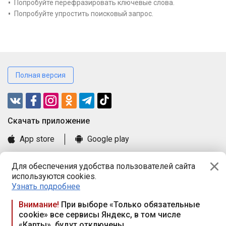
Попробуйте перефразировать ключевые слова.
Попробуйте упростить поисковый запрос.
Полная версия
Cкачать приложение
App store
Google play
Часто задаваемые вопросы
Для обеспечения удобства пользователей сайта
Книга замечаний и предложений
используются cookies.
Правила и документы
Узнать подробнее
Praca.by © 2000—2026, ООО «ПРАЦА БАЙ»
Внимание!
При выборе «Только обязательные
cookie» все сервисы Яндекс, в том числе
Республика Беларусь, 220114, г. Минск, пр-т Независимости
«Карты», будут отключены
117а, пом. № 9.