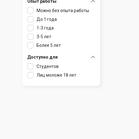
Опыт работы
Раков
Шклов
Можно без опыта работы
Ратомка
До 1 года
Самохваловичи
1-3 года
Сеница
3-5 лет
Слуцк
Более 5 лет
Смиловичи
Смолевичи
Доступно для
Солигорск
Студентов
Старые Дороги
Лиц моложе 18 лет
Столбцы
Тарасово
Узда
Фаниполь
Червень
Щомыслица